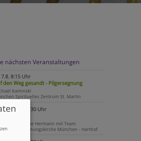
ie nächsten Veranstaltungen
, 7.8. 8:15 Uhr
f den Weg gesandt - Pilgersegnung
chael Kaminski
nchen
Spirituelles Zentrum St. Martin
aten
, 10.8. 19-19:30 Uhr
iedensgebet
arrerin Dorothee Hermann mit Team
tzen
nchen
Versöhnungskirche München - Harthof