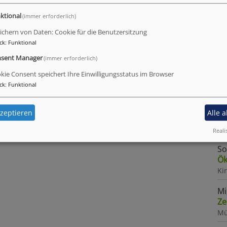
Mo
Fr
ktional
(immer erforderlich)
Pf
ichern von Daten: Cookie für die Benutzersitzung
Mü
ck
:
Funktional
Mi
sent Manager
(immer erforderlich)
Ze
kie Consent speichert Ihre Einwilligungsstatus im Browser
Mü
ck
:
Funktional
Fr
Au
zeptieren
Alle 
Mi
Mü
Reali
So
Ök
Ki
Mi
Ze
Mü