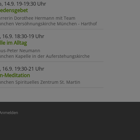
, 14.9. 19-19:30 Uhr
iedensgebet
arrerin Dorothee Hermann mit Team
nchen
Versöhnungskirche München - Harthof
, 16.9. 18:30-19 Uhr
ille im Alltag
aus-Peter Neumann
nchen
Kapelle in der Auferstehungskirche
, 16.9. 19:30-21 Uhr
n-Meditation
nchen
Spirituelles Zentrum St. Martin
nutzermenü
Anmelden