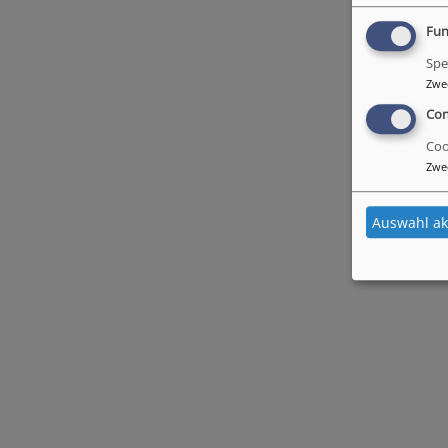
Fun
Spe
Zwe
Con
Coo
Zwe
Auswahl ak