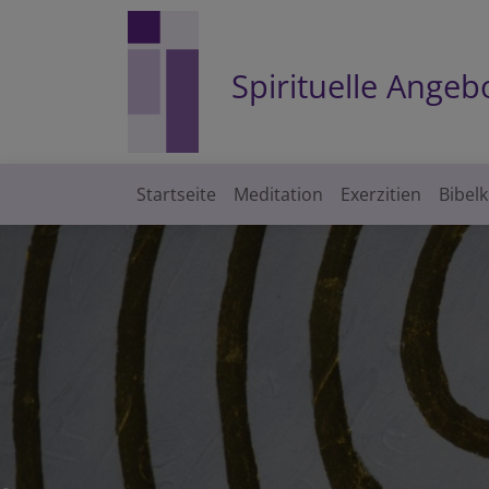
Direkt
zum
Inhalt
Spirituelle Ange
Startseite
Meditation
Exerzitien
Bibel
Hauptnavigation