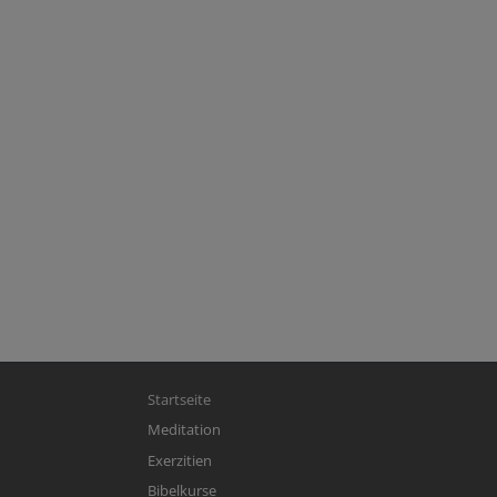
Hauptnavigation
Startseite
Meditation
Exerzitien
Bibelkurse